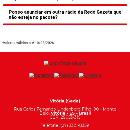
A
s
condições
dos
pacotes
não
podem
ser
alteradas
. No
Posso anunciar em outra rádio da Rede Gazeta que
entanto
,
oferecemos
opções
desenvolvidas
para
diferentes
não esteja no pacote?
perfis
e
necessidades
. Entre
em
contato
com
nossa
equipe
e
encontraremos
a
melhor
solução
para o
seu
negócio
.
Com certeza! Durante o atendimento, avaliamos suas
necessidades e sugerimos as rádios que fazem mais
sentido para o seu público e objetivo.
*Valores válidos até 10/08/2026
Vitória (Sede)
Rua Carlos Fernando Lindenberg Filho, 90 - Monte
Belo,
Vitória - ES - Brasil
CEP: 29053-315
Telefone: (27) 3321-8359