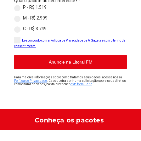
Qual o pacote do seu interesse?
*
P - R$ 1.519
M - R$ 2.999
G - R$ 3.749
Li e concordo com a Política de Privacidade de A Gazeta e com o termo de
consentimento.
Anuncie na Litoral FM
Para maiores informações sobre como tratamos seus dados, acesse nossa
Política de Privacidade
. Caso queira abrir uma solicitação sobre seus direitos
como titular de dados, basta preencher
este formulário
.
Conheça os pacotes