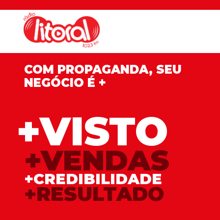
COM PROPAGANDA, SEU
NEGÓCIO É +
+VISTO
+VENDAS
+CREDIBILIDADE
+RESULTADO